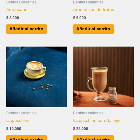
Bebidas calientes
Bebidas calientes
Americano
Aromaticas de frutas
$
8.000
$
9.000
Añadir al carrito
Añadir al carrito
Bebidas calientes
Bebidas calientes
Capucchino
Capucchino con Baileys
$
10.000
$
22.000