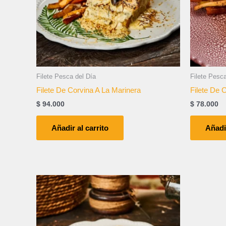
Filete Pesca del Día
Filete Pesca
Filete De Corvina A La Marinera
Filete De C
$
94.000
$
78.000
Añadir al carrito
Añadir