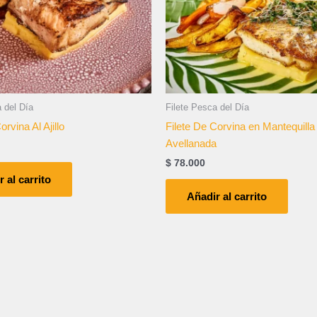
 del Día
Filete Pesca del Día
orvina Al Ajillo
Filete De Corvina en Mantequilla
Avellanada
$
78.000
 al carrito
Añadir al carrito