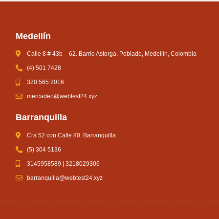
Medellín
Calle 8 # 43b – 62. Barrio Astorga, Poblado, Medellín, Colombia
(4) 501 7428
320 565 2016
mercadeo@webtest24.xyz
Barranquilla
Cra 52 con Calle 80. Barranquilla
(5) 304 5136
3145958589 | 3218029306
barranquilla@webtest24.xyz