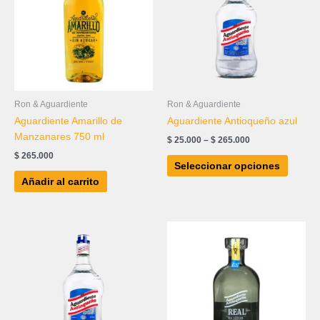
$ 265.000
múltipl
variant
Las
opcion
se
puede
elegir
Ron & Aguardiente
Ron & Aguardiente
en
Aguardiente Amarillo de
Aguardiente Antioqueño azul
la
Manzanares 750 ml
$
25.000
–
$
265.000
página
$
265.000
de
Seleccionar opciones
produc
Añadir al carrito