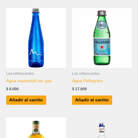
Las refrescantes
Las refrescantes
Agua manantial sin gas
Agua Pellegrino
$
8.000
$
17.000
Añadir al carrito
Añadir al carrito
Price
Este
range:
produc
$ 25.000
tiene
through