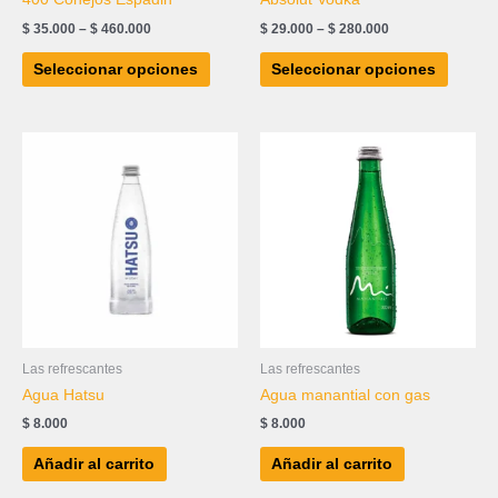
la
la
$
35.000
–
$
460.000
$
29.000
–
$
280.000
página
página
de
de
Seleccionar opciones
Seleccionar opciones
producto
produc
Las refrescantes
Las refrescantes
Agua Hatsu
Agua manantial con gas
$
8.000
$
8.000
Añadir al carrito
Añadir al carrito