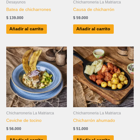
Desayunos
Chicharroneria La Matriarca
Batea de chicharrones
Causa de chicharrón
$
139.000
$
59.000
Añadir al carrito
Añadir al carrito
Chicharroneria La Matriarca
Chicharroneria La Matriarca
Ceviche de tocino
Chicharrón ahumado
$
56.000
$
51.000