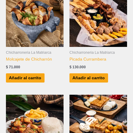
Chicharroneria La Matriarca
Chicharroneria La Matriarca
Molcajete de Chicharrón
Picada Currambera
$
71.000
$
130.000
Añadir al carrito
Añadir al carrito