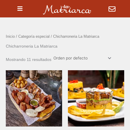
Ir
al
contenido
Inicio
/ Categoría especial / Chicharroneria La Matriarca
Chicharroneria La Matriarca
Mostrando 11 resultados