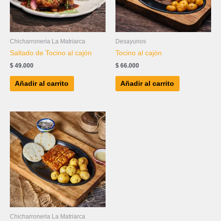
Chicharroneria La Matriarca
Desayunos
Saltado de Tocino al cajón
Tocino al cajón
$
49.000
$
66.000
Añadir al carrito
Añadir al carrito
Chicharroneria La Matriarca