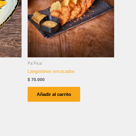
Pa´Pica´
Langostinos encocados
$
70.000
Añadir al carrito