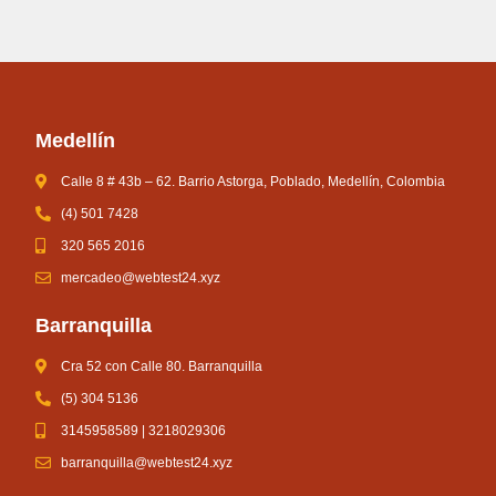
Medellín
Calle 8 # 43b – 62. Barrio Astorga, Poblado, Medellín, Colombia
(4) 501 7428
320 565 2016
mercadeo@webtest24.xyz
Barranquilla
Cra 52 con Calle 80. Barranquilla
(5) 304 5136
3145958589 | 3218029306
barranquilla@webtest24.xyz