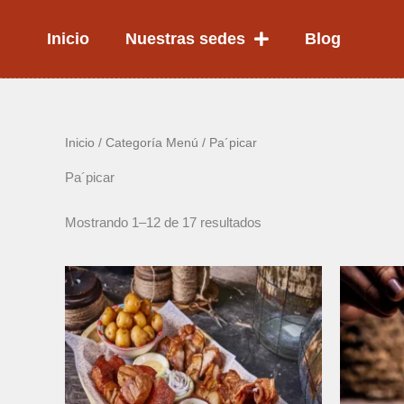
Ir
al
Inicio
Nuestras sedes
Blog
contenido
Inicio
/ Categoría Menú / Pa´picar
Pa´picar
Mostrando 1–12 de 17 resultados