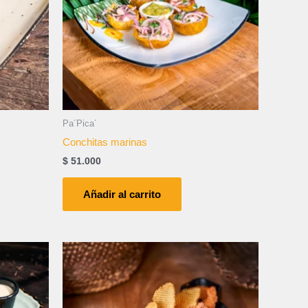
Pa´Pica´
Conchitas marinas
$
51.000
Añadir al carrito