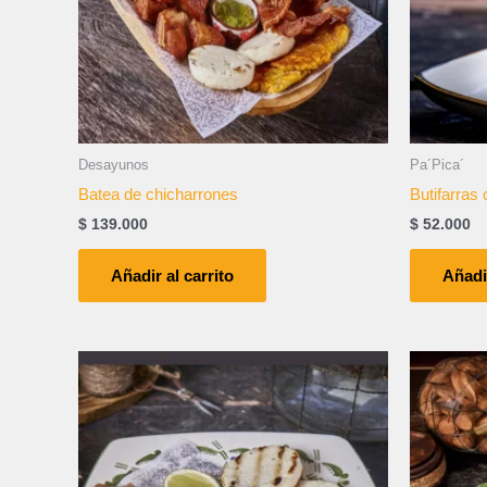
Desayunos
Pa´Pica´
Batea de chicharrones
Butifarras
$
139.000
$
52.000
Añadir al carrito
Añadir