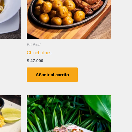
Pa´Pica´
Chinchulines
$
47.000
Añadir al carrito