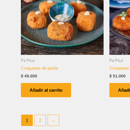
Pa´Pica´
Pa´Pica´
Croquetas de posta
Croquetas
$
49.000
$
51.000
Añadir al carrito
Añadir
1
2
→