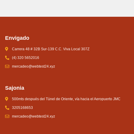
Envigado
Carrera 48 # 32B Sur-139 C.C. Viva Local 307Z
(4) 320 5652016
mercadeo@webtest24.xyz
Sajonia
500mts después del Túnel de Oriente, vía hacia el Aeropuerto JMC
3205168653
mercadeo@webtest24.xyz