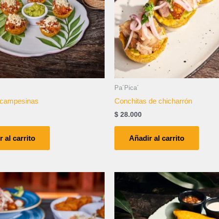
Pa´Pica´
 campesinas
Conchitas de chicharrón
$
28.000
 al carrito
Añadir al carrito