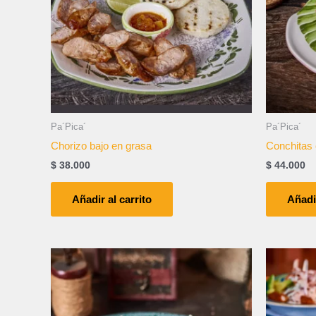
Pa´Pica´
Pa´Pica´
Chorizo bajo en grasa
Conchitas
$
38.000
$
44.000
Añadir al carrito
Añadir