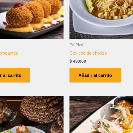
Pa´Pica´
 crocantes
Ceviche de chorizo
$
49.000
 al carrito
Añadir al carrito