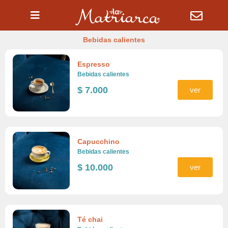
Ir
al
contenido
Bebidas calientes
Espresso
Bebidas calientes
$
7.000
ver
Capucchino
Bebidas calientes
$
10.000
ver
Té chai