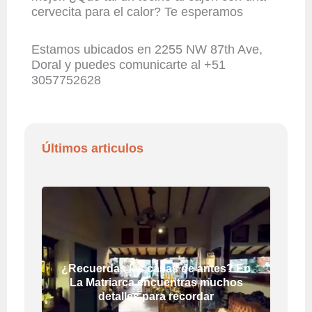
cervecita para el calor? Te esperamos
Estamos ubicados en 2255 NW 87th Ave,
Doral y puedes comunicarte al +51
3057752628
Últimos articulos
¿Recuerdas las casas de antes? En
La Matriarca encuentras muchos
detalles para recordar