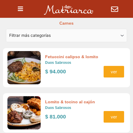
Ir
al
contenido
Carnes
Fetuccini calipso & lomito
Duos Sabrosos
$
94.000
ver
Lomito & tocino al cajón
Duos Sabrosos
$
81.000
ver