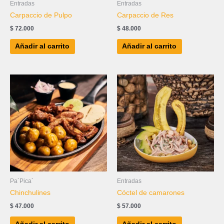
Entradas
Entradas
Carpaccio de Pulpo
Carpaccio de Res
$
72.000
$
48.000
Añadir al carrito
Añadir al carrito
Pa´Pica´
Entradas
Chinchulines
Cóctel de camarones
$
47.000
$
57.000