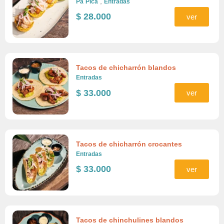
,
Pa´Pica´
Entradas
$
28.000
ver
Tacos de chicharrón blandos
Entradas
$
33.000
ver
Tacos de chicharrón crocantes
Entradas
$
33.000
ver
Tacos de chinchulines blandos